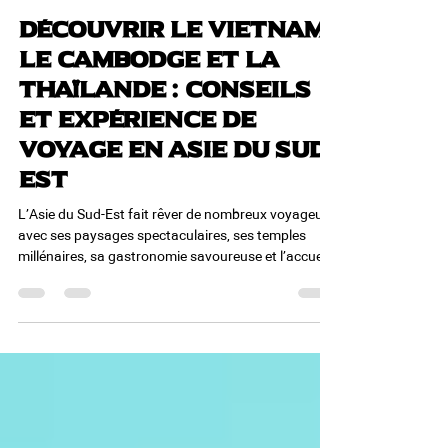
Voyages Action
il y a 3 jours
7 min de lecture
Découvrir le Vietnam,
le Cambodge et la
Thaïlande : conseils
et expérience de
voyage en Asie du Sud-
Est
L’Asie du Sud-Est fait rêver de nombreux voyageurs
avec ses paysages spectaculaires, ses temples
millénaires, sa gastronomie savoureuse et l’accueil
chaleureux de ses habitants. Récemment, notre
collègue Mélanie a eu la chance de découvrir cette
magnifique région lors d’un séjour de 22 jours
combinant Vietnam, Cambodge et Thaïlande, suivi
d’une prolongation balnéaire à Phuket. Un voyage