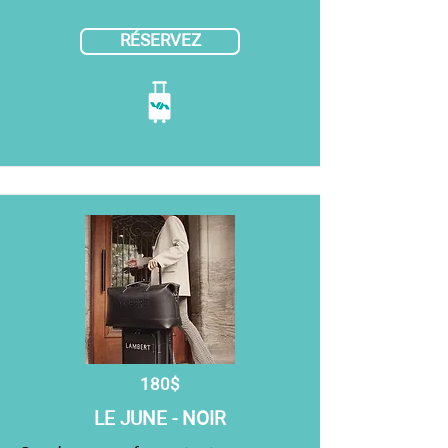
RÉSERVEZ
180$
LE JUNE - NOIR