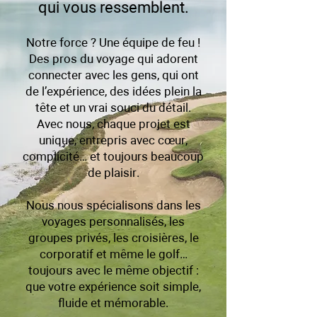
qui vous ressemblent.
Notre force ? Une équipe de feu !
Des pros du voyage qui adorent
connecter avec les gens, qui ont
de l’expérience, des idées plein la
tête et un vrai souci du détail.
Avec nous, chaque projet est
unique, entrepris avec cœur,
complicité… et toujours beaucoup
de plaisir.
Nous nous spécialisons dans les
voyages personnalisés, les
groupes privés, les croisières, le
corporatif et même le golf…
toujours avec le même objectif :
que votre expérience soit simple,
fluide et mémorable.