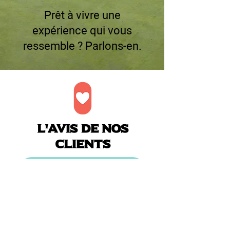
Prêt à vivre une
expérience qui vous
ressemble ? Parlons-en.
L'avis de nos
clients
Pour laisser un avis
Lise G.
Un service excellent de Voyage