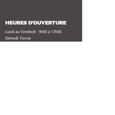
Heures d'ouverture
Lundi au Vendredi : 9h00 à 17h00
Samedi: Fermé
Dimanche: Fermé
Des rendez-vous virtuels sont
disponibles, informez-vous !
Infolettre
Abonnez-vous pour recevoir nos offres
exclusives et dernières nouvelles! Courez
la chance de gagner un voyage dans le
sud!
S'abonner