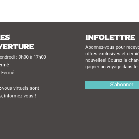
es
Infolettre
verture
Abonnez-vous pour recevo
offres exclusives et derni
endredi : 9h00 à 17h00
nouvelles! Courez la chan
ermé
gagner un voyage dans le 
 Fermé
S'abonner
-vous virtuels sont
s, informez-vous !