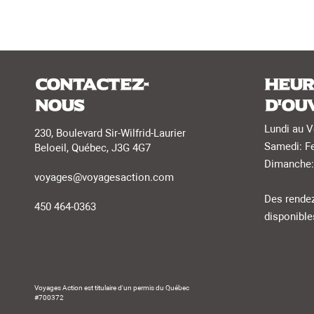
Contactez-
Heur
nous
d'ou
Lundi au V
230, Boulevard Sir-Wilfrid-Laurier
Samedi: F
Beloeil, Québec, J3G 4G7
Dimanche:
voyages@voyagesaction.com
Des rendez
450 464-0363
disponible
Voyages Action est titulaire d'un permis du Québec
#700372