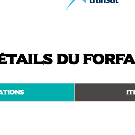
étails du forfa
ations
It