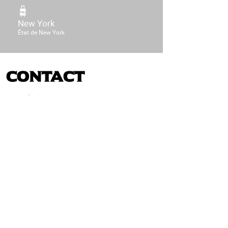
New York
État de New York
Contact
Courriel :
jdesjardins@voyagesaction.com
Numéro de téléphone :
450 464-0363
poste 1954
Permis : CCV202012340870
Réserver avec moi
Contactez-nous
230, Boulevard Sir-Wilfrid-Laurier
Beloeil, Québec, J3G 4G7