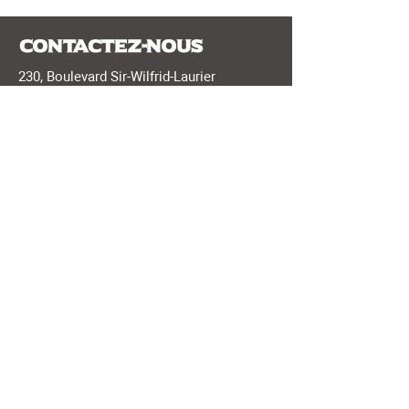
Contactez-nous
230, Boulevard Sir-Wilfrid-Laurier
Beloeil, Québec, J3G 4G7
voyages@voyagesaction.com
450 464-0363
Voyages Action est titulaire d'un permis du
Québec #700372
Heures d'ouverture
Lundi au Vendredi : 9h00 à 17h00
Samedi: Fermé
Dimanche: Fermé