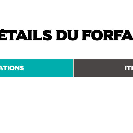
étails du forfa
ations
It